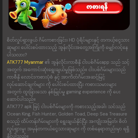
စိတ်လှုပ်ရှားဖွယ် ဂိမ်းကစားခြင်း၊ HD ပုံရိပ်များနှင့် တကယ့်ငွေသား
ဆုများ ပေါင်းစပ်ထားသည့် အွန်လိုင်းအတွေ့အကြုံကို မျှော်လင့်နေ
ပါသလား?
ATK777 Myanmar
၏ အွန်လိုင်းကာစီနို ငါးပစ်ဂိမ်းapp သည် သင့်
အတွက် အကောင်းဆုံးရွေးချယ်မှုဖြစ်သည်။ ငါးပစ်ဂိမ်းများသည်
ကာစီနို လောင်းကစားပုံစံ နှင့် အာကိတ်ဂိမ်းအဆင့်မြင့်
လုပ်ဆောင်ချက်များ ကို ပေါင်းစပ်ထားပြီး ကစားသမားများ
အတွက် ထူးခြားသော နစ်မြုပ်မှု gaming experience ကို ပေး
ဆောင်ပါသည်။
ATK777 apk ဖြင့် ငါးပစ်ဂိမ်းများကို ကစားသည့်အခါ၊ သင်သည်
Ocean King, Fish Hunter, Golden Toad, Deep Sea Treasure
စသည့် ထိပ်တန်းဂိမ်းများကို ရွေးချယ်နိုင်ပြီး အကျိုးအမြတ်၊ စိတ်
လှုပ်ရှားမှု၊ အမှန်တကယ်ငွေသားဆုများ ကို တစ်နေရာတည်းမှာ ရရှိ
နိုင်ပါသည်။