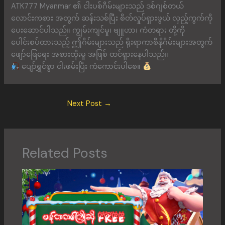
ATK777 Myanmar ၏ ငါးပစ်ဂိမ်းများသည် ဒစ်ဂျစ်တယ်
လောင်းကစား အတွက် ဆန်းသစ်ပြီး စိတ်လှုပ်ရှားဖွယ် လှည့်ကွက်ကို
ပေးဆောင်ပါသည်။ ကျွမ်းကျင်မှု၊ ဗျူဟာ၊ ကံတရား တို့ကို
ပေါင်းစပ်ထားသည့် ဤဂိမ်းများသည် ရိုးရာကာစီနိုဂိမ်းများအတွက်
ဖျော်ဖြေရေး အစားထိုးမှု အဖြစ် ထင်ရှားနေပါသည်။
ပျော်ရွှင်စွာ ငါးဖမ်းပြီး ကံကောင်းပါစေ။
Next Post
→
Related Posts