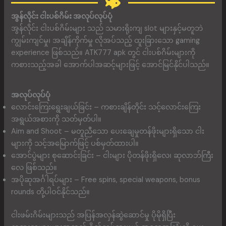
အွန်လိုင်း ငါးပစ်ဂိမ်း အလုပ်လုပ်ပုံ
အွန်လိုင်း ငါးပစ်ဂိမ်းများ သည် သမားရိုးကျ slot များနှင့်မတူဘဲ
ကျွမ်းကျင်မှု၊ အချိန်ကိုက်မှု လိုအပ်သည့် ထူးခြားသော gaming
experience ဖြစ်သည်။ ATK777 apk တွင် ငါးပစ်ဂိမ်းများကို
ကစားသည့်အခါ အောက်ပါအဆင့်များဖြင့် အောင်မြင်နိုင်ပါသည်။
အလုပ်လုပ်ပုံ
လောင်းကြေးရွေးချယ်ခြင်း – ကစားချိန်တိုင်း သင့်လောင်းကြေး
အရွယ်အစားကို သတ်မှတ်ပါ။
Aim and Shoot – မတူညီသော ပေးချေမှုတန်ဖိုးများရှိသော ငါး
များကို သင့်အမြောက်ဖြင့် ပစ်မှတ်ထားပါ။
အောင်ပွဲများ စုဆောင်းခြင်း – ငါးများ ပိုတန်ဖိုးရှိလေ၊ ဆုလာဘ်ကြီး
လေ ဖြစ်သည်။
အပိုဆုအင်္ဂါရပ်များ – Free spins, special weapons, bonus
rounds တို့ပါဝင်နိုင်သည်။
ငါးဖမ်းဂိမ်းများသည် အပြန်အလှန်ဆွဲဆောင်မှု ပိုမိုရှိပြီး