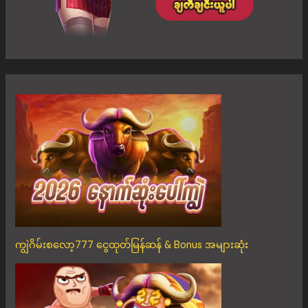
ကျွဲဂိမ်းစလော့777 ငွေထုတ်မြန်ဆန် & Bonus အများဆုံး