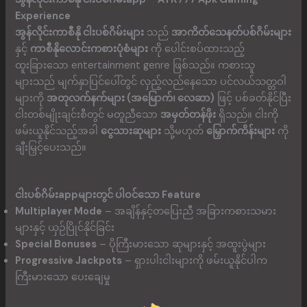
Experience
အွန်လိုင်းကာစီနို ငါးပစ်ဂိမ်းများ
သည်
အာကိတ်သေနတ်ပစ်ဂိမ်းများ
နှင့်
ကာစီနိုလောင်းကစားပုံစံများ
ကို ပေါင်းစပ်ထားသည့်
ထူးခြားသော entertainment genre ဖြစ်သည်။ ကစားသူ
များသည် မျက်နှာပြင်ပေါ်တွင် လှည့်လည်နေသော ပင်လယ်သတ္တဝါ
များကို
အတုလက်နက်များ (အမြောက်၊ လေဆာ)
ဖြင့် ပစ်ခတ်နိုင်ပြီး
ငါးတစ်မျိုးချင်းစီတွင် မတူညီသော
အမှတ်တန်ဖိုး
ရှိသည်။ ငါးကို
ဖမ်းယူနိုင်သည့်အခါ
ငွေသားဆုများ
သို့မဟုတ်
မြှောက်ကိန်းများ
ကို
ချီးမြှင့်ပေးသည်။
ငါးပစ်ဂိမ်းapp
များတွင် ပါဝင်သော Feature
Multiplayer Mode
– အချိန်နှင့်တပြေးညီ အခြားကစားသမား
များနှင့် ယှဉ်ပြိုင်နိုင်ခြင်း
Special Bonuses
– ပိုကြီးမားသော ဆုများနှင့် အထူးပွဲများ
Progressive Jackpots
– ရှားပါးငါးများကို ဖမ်းယူနိုင်ပါက
ကြီးမားသော ပေးချေမှု