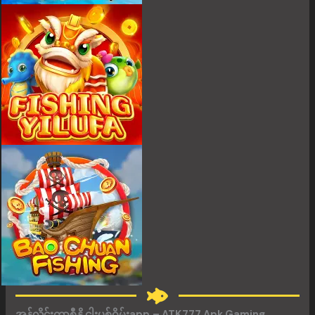
အွန်လိုင်းကာစီနို ငါးပစ်ဂိမ်းapp
– ATK777 Apk Gaming