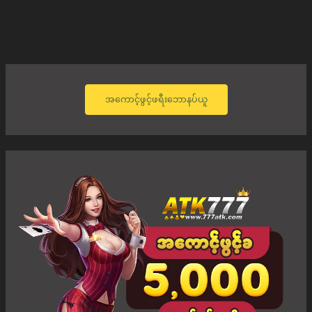
အကောင့်ဖွင့်ဖရီးဘောနပ်ယူ