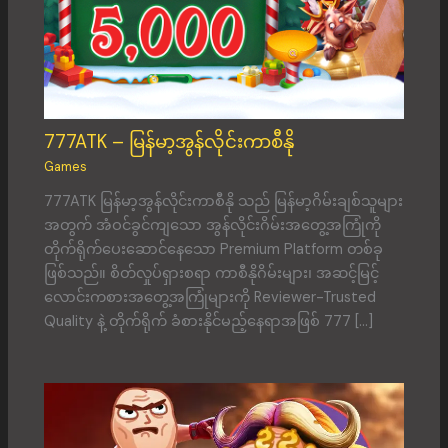
777ATK – မြန်မာ့အွန်လိုင်းကာစီနို
Games
777ATK မြန်မာ့အွန်လိုင်းကာစီနို သည် မြန်မာ့ဂိမ်းချစ်သူများ
အတွက် အံဝင်ခွင်ကျသော အွန်လိုင်းဂိမ်းအတွေ့အကြုံကို
တိုက်ရိုက်ပေးဆောင်နေသော Premium Platform တစ်ခု
ဖြစ်သည်။ စိတ်လှုပ်ရှားစရာ ကာစီနိုဂိမ်းများ၊ အဆင့်မြင့်
လောင်းကစားအတွေ့အကြုံများကို Reviewer-Trusted
Quality နဲ့ တိုက်ရိုက် ခံစားနိုင်မည့်နေရာအဖြစ် 777 […]