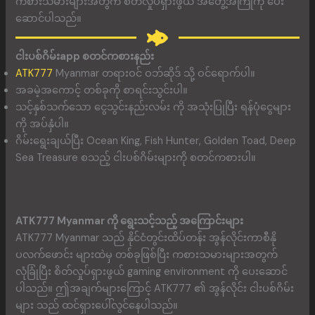
ကစားသမားများအတွက် စိတ်လှုပ်ရှားဖွယ် အတွေ့အကြုံကို ပေး
ဆောင်ပါသည်။
ငါးပစ်ဂိမ်းapp
စတင်ကစားနည်း
ATK777
Myanmar တရားဝင် ဝဘ်ဆိုဒ် သို့ ဝင်ရောက်ပါ။
အခမဲ့အကောင့် တစ်ခုကို စာရင်းသွင်းပါ။
သင့်နှစ်သက်သော ငွေသွင်းနည်းလမ်း ကို အသုံးပြုပြီး ရန်ပုံငွေများ
ကို အပ်နှံပါ။
ဂိမ်းရွေးချယ်ပြီး Ocean King, Fish Hunter, Golden Toad, Deep
Sea Treasure စသည့် ငါးပစ်ဂိမ်းများကို စတင်ကစားပါ။
ATK777 Myanmar ကို ရွေးသင့်သည့် အကြောင်းများ
ATK777 Myanmar သည် နိုင်ငံတွင်းထိပ်တန်း အွန်လိုင်းကာစီနို
ပလက်ဖောင်း များထဲမှ တစ်ခုဖြစ်ပြီး ကစားသမားများအတွက်
လုံခြုံပြီး စိတ်လှုပ်ရှားဖွယ် gaming environment ကို ပေးဆောင်
ပါသည်။ ဤအချက်များကြောင့် ATK777 ၏ အွန်လိုင်း ငါးပစ်ဂိမ်း
များ သည် ထင်ရှားပေါ်လွင်နေပါသည်။