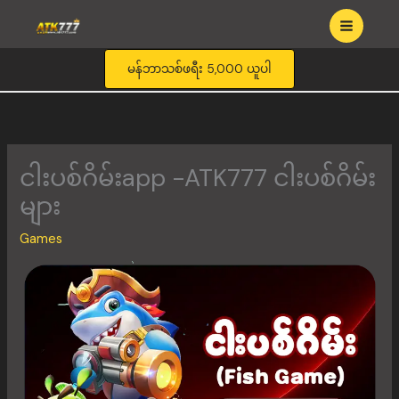
Skip
to
content
မန်ဘာသစ်ဖရီး 5,000 ယူပါ
ငါးပစ်ဂိမ်းapp -ATK777 ငါးပစ်ဂိမ်း
များ
Games