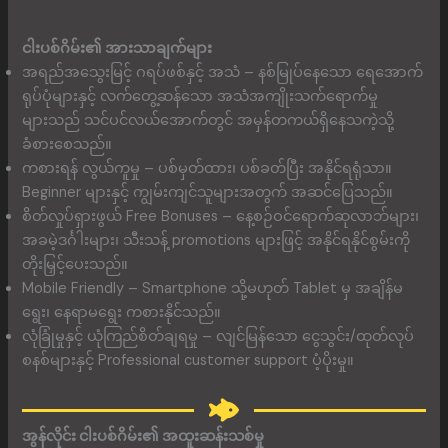
ငါးပစ်ဂိမ်း၏ အားသာချက်များ
အရည်အသွေးမြင့် ဂရပ်ဖစ်နှင့် အသံ – နစ်မြုပ်နေသော ရေအောက်
ရုပ်ပုံများနှင့် လက်တွေ့ဆန်သော အသံအကျိုးသက်ရောက်မှု
များသည် သင်ပင်လယ်အောက်တွင် အမှန်တကယ်ရှိနေသကဲ့သို့
ခံစားစေသည်။
ကစားရန် လွယ်ကူမှု – ပစ်မှတ်ထား၊ ပစ်ခတ်ပြီး အနိုင်ရရုံသာ။
Beginner များနှင့် ကျွမ်းကျင်သူများအတွက် အဆင်ပြေသည်။
စိတ်လှုပ်ရှားဖွယ် Free Bonuses – နေ့စဉ်ဝင်ရောက်ဆုလာဘ်များ၊
အခမဲ့ဒင်္ဂါးများ၊ သီးသန့် promotions များဖြင့် အနိုင်ရနိုင်စွမ်းကို
တိုးမြှင့်ပေးသည်။
Mobile Friendly – Smartphone သို့မဟုတ် Tablet မှ အချိန်မ
ရွေး၊ နေရာမရွေး ကစားနိုင်သည်။
လုံခြုံမှုနှင့် ယုံကြည်စိတ်ချရမှု – လျင်မြန်သော ငွေသွင်း/ထုတ်လုပ်
စနစ်များနှင့် Professional customer support ပံ့ပိုးမှု။
အွန်လိုင်း ငါးပစ်ဂိမ်း၏ အထူးဆန်းသစ်မှု