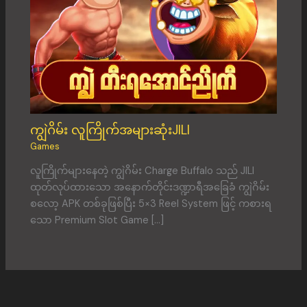
ကျွဲဂိမ်း လူကြိုက်အများဆုံးJILI
Games
လူကြိုက်များနေတဲ့ ကျွဲဂိမ်း Charge Buffalo သည် JILI
ထုတ်လုပ်ထားသော အနောက်တိုင်းဒဏ္ဍာရီအခြေခံ ကျွဲဂိမ်း
စလော့ APK တစ်ခုဖြစ်ပြီး 5×3 Reel System ဖြင့် ကစားရ
သော Premium Slot Game […]