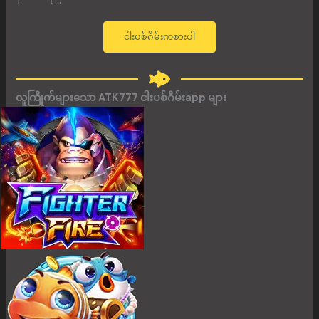
ငါးပစ်ဂိမ်းကစားပါ
လူကြိုက်များသော ATK777 ငါးပစ်ဂိမ်းapp များ