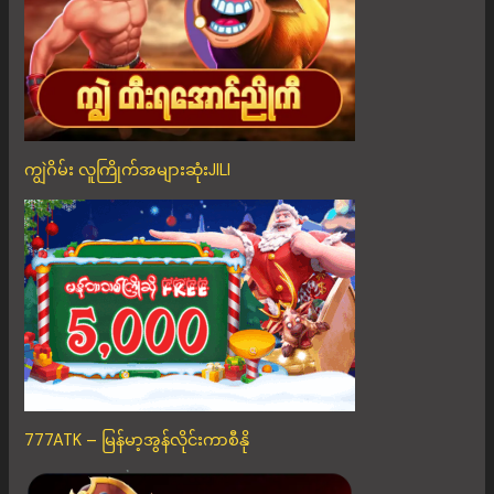
ကျွဲဂိမ်း လူကြိုက်အများဆုံးJILI
777ATK – မြန်မာ့အွန်လိုင်းကာစီနို