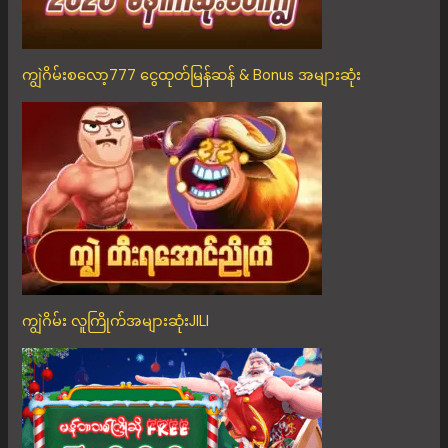
ကျွဲဂိမ်းစလော့777 ငွေထုတ်မြန်ဆန် & Bonus အများဆုံး
ကျွဲဂိမ်း လူကြိုက်အများဆုံးJILI