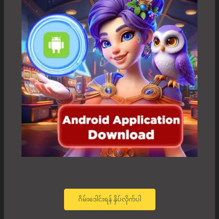
ဂိမ်းဒေါင်းရန် နှိပ်လိုက်ပါ