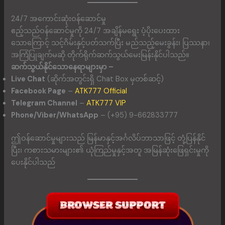
24/7 အကောင်းဆုံးဝန်ဆောင်မှု
ဧည့်သည်ဝန်ဆောင်မှုကို 24/7 အချိန်မရွေး ပံ့ပိုးပေးထား
သောကြောင့် သင့်ဂိမ်းနှင့်ပတ်သက်ပြီး မည်သည့်မေးခွန်း၊ ပြဿနာ၊
အကြံပြုချက်မဆို တိုက်ရိုက်ဆက်သွယ်မေးမြန်းနိုင်ပါသည်။
ဆက်သွယ်နိုင်သောနေရာများမှာ –
Live Chat
(ဆိုက်အတွင်းရှိ Chat Box မှတစ်ဆင့်)
Facebook Page
–
ATK777 Official
Telegram Channel
–
ATK777 VIP
Phone/Viber/WhatsApp
– (+95) 9-662833777
ဤဝန်ဆောင်မှုများသည် မြန်မာနှင့်အင်္ဂလိပ်ဘာသာဖြင့် တုံ့ပြန်နိုင်
ပြီး၊ ကစားသမားများ၏ ယုံကြည်မှုနှင့်အတူ အမြန်ဆုံးဖြေရှင်းမှုကို
ပေးနိုင်ပါသည်