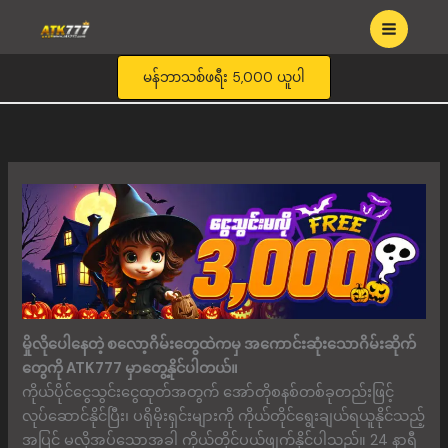
Skip
to
content
မန်ဘာသစ်ဖရီး 5,000 ယူပါ
မှိုလိုပေါနေတဲ့ စလော့ဂိမ်းတွေထဲကမှ အကောင်းဆုံးသောဂိမ်းဆိုက်
တွေကို ATK777 မှာတွေ့နိုင်ပါတယ်။
ကိုယ်ပိုင်ငွေသွင်းငွေထုတ်အတွက် အော်တိုစနစ်တစ်ခုတည်းဖြင့်
လုပ်ဆောင်နိုင်ပြီး၊ ပရိုမိုးရှင်းများကို ကိုယ်တိုင်ရွေးချယ်ရယူနိုင်သည့်
အပြင် မလိုအပ်သောအခါ ကိုယ်တိုင်ပယ်ဖျက်နိုင်ပါသည်။ 24 နာရီ