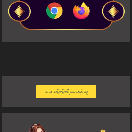
အကောင့်ဖွင့်ဖရီးဘောနပ်ယူ