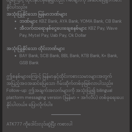
ထို့ကြောင့် ထိုင်းနိုင်ငံမှနေ၍လည်း ဂိမ်းများကို အဆင်ပြေစွာကစား
နိုင်ပါသည်။
အသုံးပြုနိုင်သော မြန်မာဘဏ်များ
ဘဏ်များ
: KBZ Bank, AYA Bank, YOMA Bank, CB Bank
အီလက်ထရောနစ်ငွေပေးချေစနစ်များ
: KBZ Pay, Wave
Pay, Mytel Pay, Uab Pay, Ok Dollar
အသုံးပြုနိုင်သော ထိုင်းဘဏ်များ
BAY Bank, SCB Bank, BBL Bank, KTB Bank, K+ Bank,
GSB Bank
ဤစနစ်များကြောင့် မြန်မာနှင့်ထိုင်းကစားသမားများအတွက်
အပြည့်အဝအဆင်ပြေသော ဂိမ်းဆိုက်တစ်ခုဖြစ်လာပါသည်။
Follow-up: ဤအချက်အလက်များကို အသုံးပြု၍ bilingual
platform messaging version (မြန်မာ + အင်္ဂလိပ်) တစ်ခုရေးပေး
နိုင်ပါတယ်။ ပြောလိုက်ပါ။
ATK777 ကိုဒေါင်းလုဒ်ဆွဲပြီး ကစားပါ