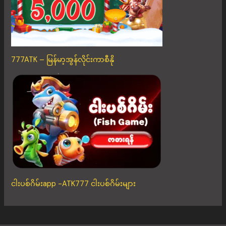
777ATK – မြန်မာ့အွန်လိုင်းကာစီနို
ငါးပစ်ဂိမ်းapp -ATK777 ငါးပစ်ဂိမ်းများ