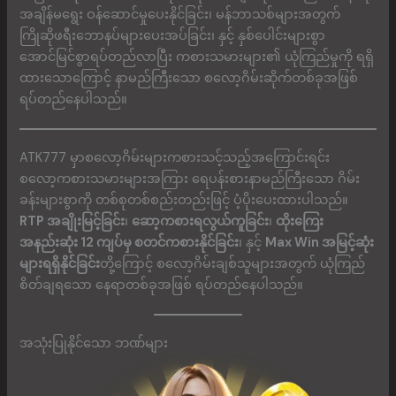
အချိန်မရွေး ဝန်ဆောင်မှုပေးနိုင်ခြင်း၊ မန်ဘာသစ်များအတွက်
ကြိုဆိုဖရီးဘောနပ်များပေးအပ်ခြင်း၊ နှင့် နှစ်ပေါင်းများစွာ
အောင်မြင်စွာရပ်တည်လာပြီး ကစားသမားများ၏ ယုံကြည်မှုကို ရရှိ
ထားသောကြောင့် နာမည်ကြီးသော စလော့ဂိမ်းဆိုက်တစ်ခုအဖြစ်
ရပ်တည်နေပါသည်။
ATK777 မှာစလော့ဂိမ်းများကစားသင့်သည့်အကြောင်းရင်း
စလော့ကစားသမားများအကြား ရေပန်းစားနာမည်ကြီးသော ဂိမ်း
ခန်းများစွာကို တစ်စုတစ်စည်းတည်းဖြင့် ပံ့ပိုးပေးထားပါသည်။
RTP အချိုးမြင့်ခြင်း
၊
ဆော့ကစားရလွယ်ကူခြင်း
၊
ထိုးကြေး
အနည်းဆုံး 12 ကျပ်မှ စတင်ကစားနိုင်ခြင်း
၊ နှင့်
Max Win အမြင့်ဆုံး
များရရှိနိုင်ခြင်း
တို့ကြောင့် စလော့ဂိမ်းချစ်သူများအတွက် ယုံကြည်
စိတ်ချရသော နေရာတစ်ခုအဖြစ် ရပ်တည်နေပါသည်။
အသုံးပြုနိုင်သော ဘဏ်များ