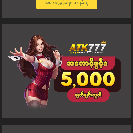
အများ
အကောင့်ဖွင့်ဖရီးဘောနပ်ယူ
ဆုံး