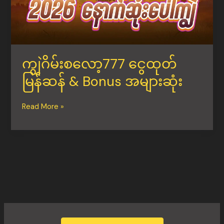
ကျွဲဂိမ်းစလော့777 ငွေထုတ်
မြန်ဆန် & Bonus အများဆုံး
ကျွဲ
Read More »
ဂိ
မ်း
စ
လော့777
ငွေ
ထုတ်
မြန်ဆန်
&
Bonus