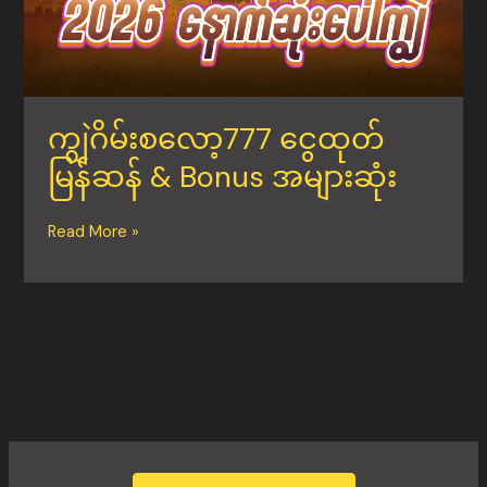
ကျွဲဂိမ်းစလော့777 ငွေထုတ်
မြန်ဆန် & Bonus အများဆုံး
ကျွဲ
Read More »
ဂိ
မ်း
စ
လော့777
ငွေ
ထုတ်
မြန်ဆန်
&
Bonus