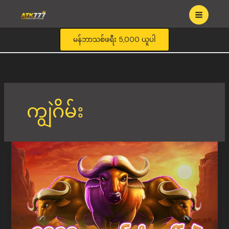
Skip
to
content
မန်ဘာသစ်ဖရီး 5,000 ယူပါ
ကျွဲဂိမ်း