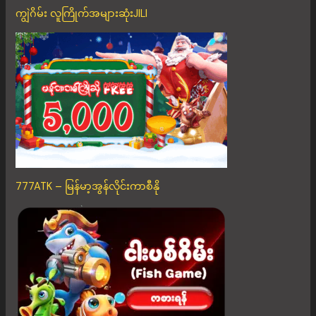
ကျွဲဂိမ်း လူကြိုက်အများဆုံးJILI
777ATK – မြန်မာ့အွန်လိုင်းကာစီနို