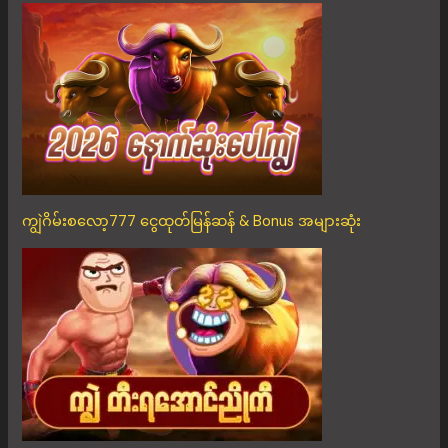
ကျွဲဂိမ်းစလော့777 ငွေထုတ်မြန်ဆန် & Bonus အများဆုံး